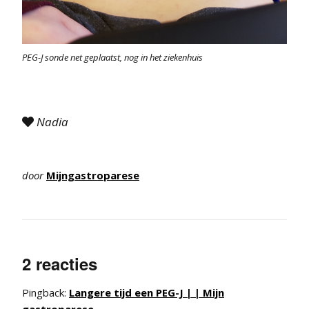
PEG-J sonde net geplaatst, nog in het ziekenhuis
Nadia

door
Mijngastroparese
2 reacties
Pingback:
Langere tijd een PEG-J | | Mijn
gastroparese