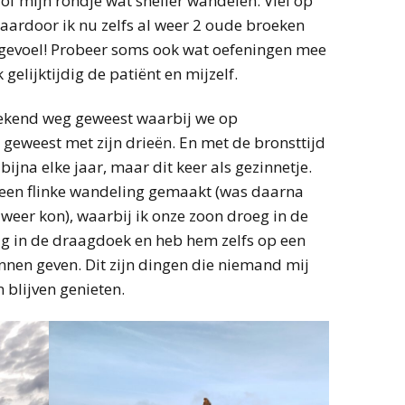
of mijn rondje wat sneller wandelen. Viel op
waardoor ik nu zelfs al weer 2 oude broeken
 gevoel! Probeer soms ook wat oefeningen mee
 gelijktijdig de patiënt en mijzelf.
ekend weg geweest waarbij we op
 geweest met zijn drieën. En met de bronsttijd
jna elke jaar, maar dit keer als gezinnetje.
een flinke wandeling gemaakt (was daarna
 weer kon), waarbij ik onze zoon droeg in de
g in de draagdoek en heb hem zelfs op een
nnen geven. Dit zijn dingen die niemand mij
 blijven genieten.