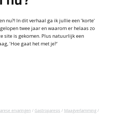
en nu?! In dit verhaal ga ik jullie een 'korte'
fgelopen twee jaar en waarom er helaas zo
 site is gekomen. Plus natuurlijk een
ag, 'Hoe gaat het met je?'
arese ervaringen
Gastroparesis
Maagverlamming