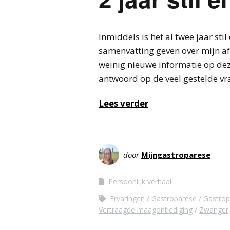
Inmiddels is het al twee jaar stil 
samenvatting geven over mijn a
weinig nieuwe informatie op deze
antwoord op de veel gestelde vra
Lees verder
door
Mijngastroparese
Persoonlijk verhaal
Ervaringen
Gastroparese
Gastrop
Vertraagde maagontlediging
Zwanger