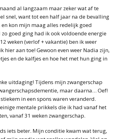
aand al langzaam maar zeker wat af te
l snel, want tot een half jaar na de bevalling
 en kon mijn maag alles redelijk goed
 zo goed ging had ik ook voldoende energie
2 weken (verlof + vakantie) ben ik weer
 hier aan toe! Gewoon even weer Nadia zijn,
tjes en de kalfjes en hoe het met hun ging in
inke uitdaging! Tijdens mijn zwangerschap
n zwangerschapsdementie, maar daarna… Oef!
n stiekem in een spons waren veranderd.
inige mentale prikkels die ik had vanaf het
tten, vanaf 31 weken zwangerschap.
eds iets beter. Mijn conditie kwam wat terug,