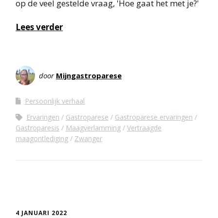
op de veel gestelde vraag, 'Hoe gaat het met je?'
Lees verder
door
Mijngastroparese
Persoonlijk verhaal
Ervaringen
Gastroparese
Gastroparese ervaringen
Gastroparesis
Maagverlamming
Vertraagde
maagontlediging
Zwanger
4 JANUARI 2022