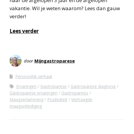
naar de afgelopen 3 jaar en de afgelopen
vakantie. Wil je weten waarom? Lees dan gauw
verder!
Lees verder
door
Mijngastroparese
Persoonlijk verhaal
Ervaringen
Gastroparese
Gastroparese diagnose
Gastroparese ervaringen
Gastroparesis
Maagverlamming
Positiviteit
Vertraagde
maagontlediging