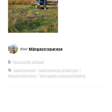
door
Mijngastroparese
Persoonlijk verhaal
Gastroparese
Gastroparese ervaringen
Maagverlamming
Vertraagde maagontlediging