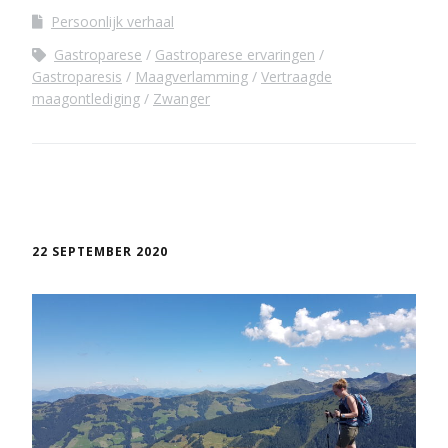
Persoonlijk verhaal
Gastroparese
Gastroparese ervaringen
Gastroparesis
Maagverlamming
Vertraagde
maagontlediging
Zwanger
22 SEPTEMBER 2020