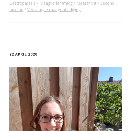
Gastroparesis
Maagverlamming
Maastricht
Second
opinion
Vertraagde maagontlediging
22 APRIL 2020